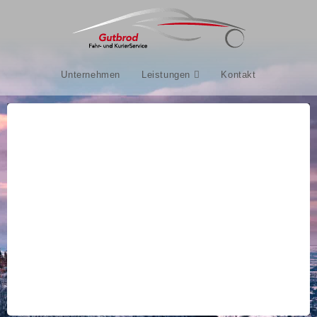
Unternehmen
Leistungen
Kontakt
Profil
Maschinenbau-
Konstruktions-
GmbH