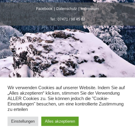
Was vor mehr als 30 Jahren als
Facebook
Datenschutz
Impressum
Ingenieurbüro für Maschinenbau-
Tel.: 07471 / 98 45 02
Konstruktionen seinen Anfang nahm, ist
heute eine leistungsfähige GmbH, die
ihren Kunden ein wachsendes Spektrum
im Maschinenbau-, Dienstleistungs- und
im Fertigungsbereich bieten kann.
Wir verwenden Cookies auf unserer Website. Indem Sie auf
„Alles akzeptieren“ klicken, stimmen Sie der Verwendung
ALLER Cookies zu. Sie können jedoch die "Cookie-
Einstellungen" besuchen, um eine kontrollierte Zustimmung
zu erteilen
Einstellungen
Alles akzeptieren